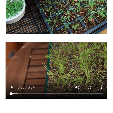
One point advice
X
【】