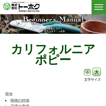
togg
navi
カリフォルニア
ポピー
大
小
文字サイズ
目次
植物の特徴