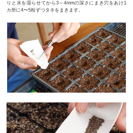
りと水を湿らせてから3～4mmの深さにまき穴をあけ1
カ所に4〜5粒ずつタネをまきます。