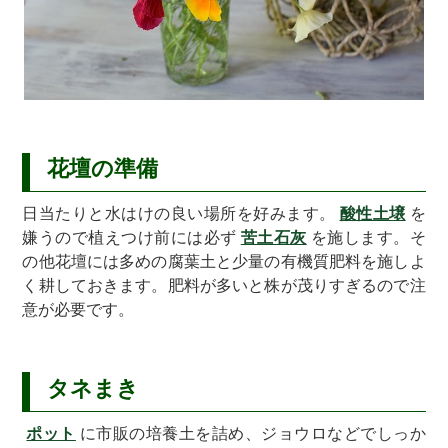
花壇の準備
日当たりと水はけの良い場所を好みます。
酸性土壌
を
嫌うので植えつけ前には必ず
苦土石灰
を施します。そ
の他花壇には多めの腐葉土と少量の有機質肥料を施しよ
く耕しておきます。肥料が多いと株が茂りすぎるので注
意が必要です。
タネまき
ポット
に市販の培養土を詰め、ジョウロなどでしっか