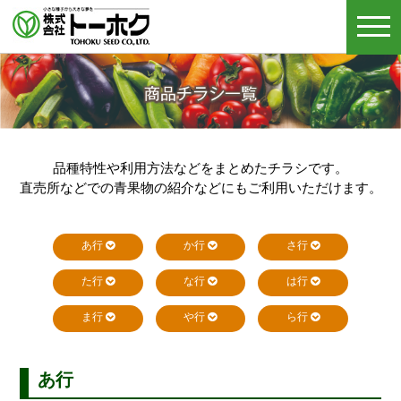
togg
navi
品種特性や利用方法などをまとめたチラシです。
直売所などでの青果物の紹介などにもご利用いただけます。
あ行
か行
さ行
た行
な行
は行
ま行
や行
ら行
あ行