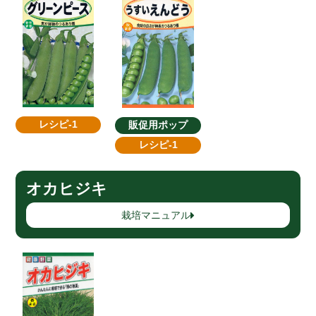
レシピ-1
販促用ポップ
レシピ-1
オカヒジキ
栽培マニュアル