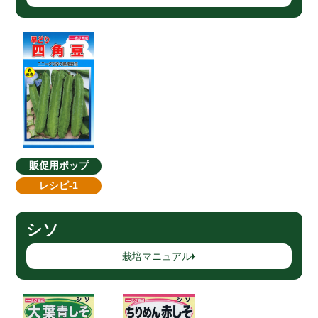
販促用ポップ
レシピ-1
シソ
栽培マニュアル