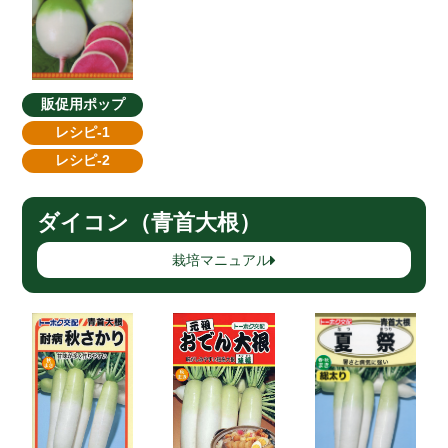
販促用ポップ
レシピ-1
レシピ-2
ダイコン（青首大根）
栽培マニュアル