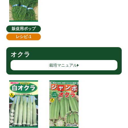
販促用ポップ
レシピ-1
オクラ
栽培マニュアル