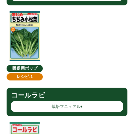
販促用ポップ
レシピ-1
コールラビ
栽培マニュアル