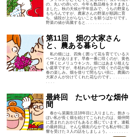
の、丸いの赤いの、今年も数品種をタネまきし
ました。秋の天候が平年並みで、うちの野菜も
もちろんですが、農家さんの野菜が順調に育
ち、値段が上がらないことを願うばかりです。
野菜の値が高騰すると. . . . . . . . . . .
第11回 畑の大家さん
と、農ある暮らし
私の畑には、四角く囲って花を育てているス
ペースがあります。早春一番に咲くのが、黄色
く輝くヒメリュウキンカ。畑にはあまり植えな
い庭草ですが、冬枯れのなかで咲くその花が毎
春の楽しみ。畑を借りて間もない頃に、農園の
大家さんが分けてくれた花なのです。. . . . . . .
. . . .
最終回 たいせつな畑仲
間
春から菜園生活18年目に入りました。飽きっ
ぽい私が長く畑を続けてこられたのは、畑仲間
に恵まれたおかげもあると感じています。連載
の最終回は、そんな畑友のなかでも私が特に影
響を受けた３人の話をしましょう。. . . . . . . .
. . .