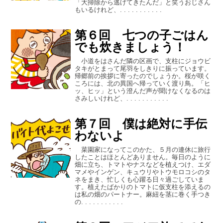
「大掃除から逃げてきたんだ」と笑うおじさん
もいるけれど、. . . . . . . . . . .
第６回 七つの子ごはん
でも炊きましょう！
小道をはさんだ隣の区画で、支柱にジョウビ
タキがとまって尾羽をしきりに振っています。
帰郷前の挨拶に寄ったのでしょうか。桜が咲く
ころには、北の異国へ帰っていく渡り鳥。「ヒ
ッ、ヒッ」という澄んだ声が聞けなくなるのは
さみしいけれど、. . . . . . . . . . .
第７回 僕は絶対に手伝
わないよ
菜園家になってこのかた、５月の連休に旅行
したことはほとんどありません。毎日のように
畑に立ち、トマトやナスなどを植えつけ、エダ
マメやインゲン、キュウリやトウモロコシのタ
ネをまき、忙しくも心躍る日々過ごしていま
す。植えたばかりのトマトに仮支柱を添えるの
は私の畑のパートナー。麻紐を茎に巻く手つき
の. . . . . . . . . . .