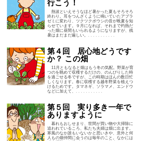
行こう！
熱波といえそうなほど暑かった夏もそろそろ
終わり。耳をつんざくように鳴いていたアブラ
ゼミに変わり、ツクツクボウシの音が晩夏を知
らせています。９月になれば、それまで灼熱だ
った畑に昼間もいられるようになりますが、残
暑はまだまだ厳しい。. . . . . . . . . . .
第４回 居心地どうです
か？ この畑
11月ともなると畑はもう冬の気配。野菜が育
つのを眺めて収穫するだけの、のんびりした時
を過ごせる冬ですが、この時期はほんの数日忙
しくなります。春に収穫する越冬野菜を植えつ
けるためです。タマネギ、ソラマメ、エンドウ
などに加えて、. . . . . . . . . . .
第５回 実り多き一年で
ありますように
暮れもおしせまり、世間が買い物や大掃除に
追われているころ、私たち夫婦は畑に出ます。
寒風のなか誰もいないかと思いきや、意外と何
人もの畑仲間に会うのは毎年のこと。なかには