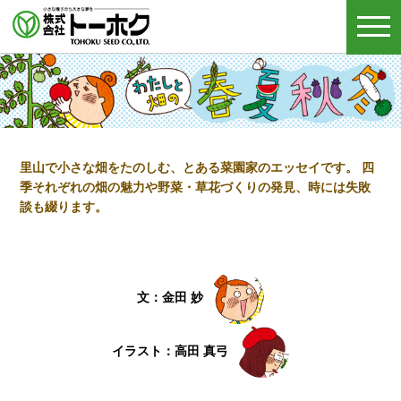
togg
navi
里山で小さな畑をたのしむ、とある菜園家のエッセイです。
四
季それぞれの畑の魅力や野菜・草花づくりの発見、時には失敗
談も綴ります。
文：金田 妙
イラスト：高田 真弓