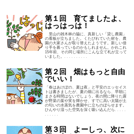
第１回 育てましたよ、
はっはっは！
里山の雑木林の脇に、真新しい「貸し農園」
の看板が立ちました。くたびれていた材を、農
園の大家さんが取り替えたようです。新しい借
り手を募っているのかもしれません。かれこれ
15年前、その同じ場所にこんな立て札が立って
いました。. . . . . . . . . .
第２回 畑はもっと自由
でいい！
「春はあけぼの、夏は夜」と平安のエッセイス
トは書きましたが、夏の畑に出るなら、早朝に
まさる時間はないでしょう。夜の間に降りた露
が野菜の葉や実を輝かせ、すでに高い太陽が土
の匂いの水蒸気を農園中に立ちのぼらせます。
ひんやり湿った空気を深く吸い込んだら. . . . .
. . . . . .
第３回 よーしっ、次に