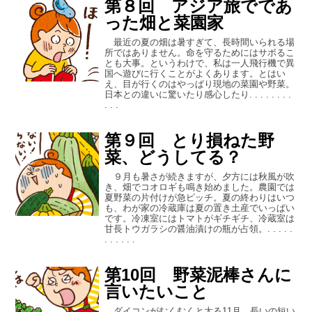
第８回 アジア旅でであ
った畑と菜園家
最近の夏の畑は暑すぎて、長時間いられる場
所ではありません。命を守るためにはサボるこ
とも大事。というわけで、私は一人飛行機で異
国へ遊びに行くことがよくあります。とはい
え、目が行くのはやっぱり現地の菜園や野菜。
日本との違いに驚いたり感心したり. . . . . . . .
. . .
第９回 とり損ねた野
菜、どうしてる？
９月も暑さが続きますが、夕方には秋風が吹
き、畑でコオロギも鳴き始めました。農園では
夏野菜の片付けが急ピッチ。夏の終わりはいつ
も、わが家の冷蔵庫は夏の置き土産でいっぱい
です。冷凍室にはトマトがギチギチ、冷蔵室は
甘長トウガラシの醤油漬けの瓶が占領。. . . . .
. . . . . .
第10回 野菜泥棒さんに
言いたいこと
ダイコンがむくむくと太る11月、長いの短い