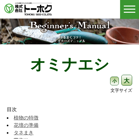
togg
navi
オミナエシ
大
小
文字サイズ
目次
植物の特徴
花壇の準備
タネまき