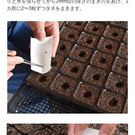
りと水を湿らせてから2mm位の深さのまき穴をあけ、1
カ所に2〜3粒ずつタネをまきます。