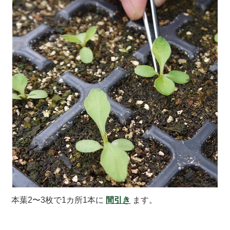
本葉2〜3枚で1カ所1本に
間引き
ます。