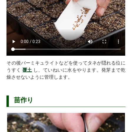
その後バーミキュライトなどを使ってタネが隠れる位に
うすく
覆土
し、ていねいに水をやります。発芽まで乾
燥させないように管理します。
One point advice
X
苗作り
【】