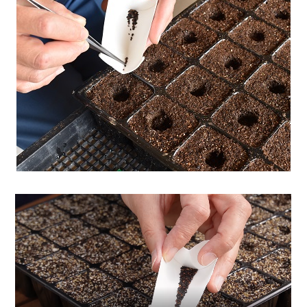
One point advice
X
【】