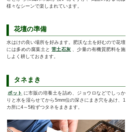
様々なシーンで楽しまれています。
花壇の準備
水はけの良い場所を好みます。肥沃な土を好むので花壇
には多めの腐葉土と
苦土石灰
、少量の有機質肥料を施
しよく耕しておきます。
タネまき
ポット
に市販の培養土を詰め、ジョウロなどでしっか
りと水を湿らせてから5mm位の深さにまき穴をあけ、1
カ所に4～5粒ずつタネをまきます。