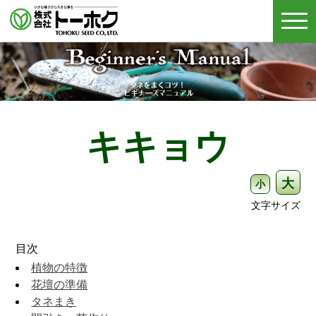
togg
navi
キキョウ
大
小
文字サイズ
目次
植物の特徴
花壇の準備
タネまき