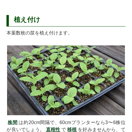
植え付け
本葉数枚の苗を植え付けます。
株間
は約20cm間隔で、60cmプランターなら3〜6株位
が良いでしょう。
直根性
で
移植
を好みませんから、て