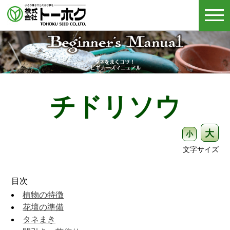
togg
navi
チドリソウ
大
小
文字サイズ
目次
植物の特徴
花壇の準備
タネまき