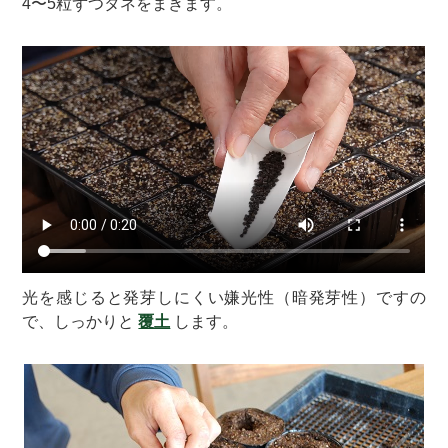
4〜5粒ずつタネをまきます。
光を感じると発芽しにくい嫌光性（暗発芽性）ですの
で、しっかりと
覆土
します。
One point advice
X
【】