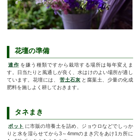
花壇の準備
連作
を嫌う種類ですから栽培する場所は毎年変えま
す。日当たりと風通しが良く、水はけのよい場所が適し
ています。花壇には、
苦土石灰
と腐葉土、少量の化成
肥料を施しよく耕しておきます。
タネまき
ポット
に市販の培養土を詰め、ジョウロなどでしっか
りと水を湿らせてから3～4mmのまき穴をあけ1カ所に