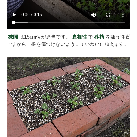
株間
は15cm位が適当です。
直根性
で
移植
を嫌う性質
ですから、根を傷つけないようにていねいに植えます。