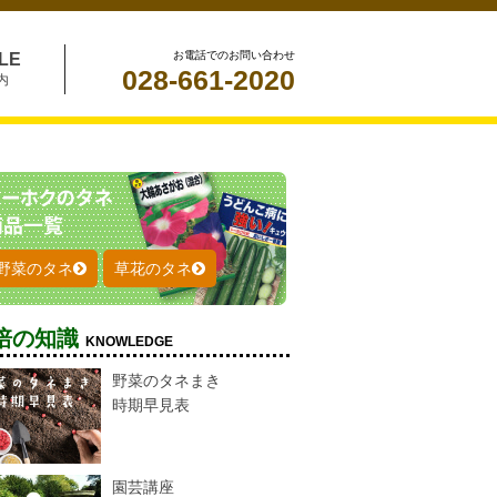
お電話でのお問い合わせ
LE
028-661-2020
内
野菜のタネ
草花のタネ
培の知識
KNOWLEDGE
野菜のタネまき
時期早見表
園芸講座