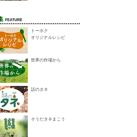
集
FEATURE
トーホク
オリジナルレシピ
世界の作場から
話のタネ
そうだタネまこう