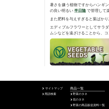
暑さを嫌う植物ですからハンギン
の良い明るい
半日陰
で管理して
また肥料を与えすぎると葉ばかり
エディブルフラワーとしてサラダ
ムシなどを遠ざけることから、コ
商品一覧
サイトマップ
用語検索
野菜のタネ
花のタネ
野菜の商品販促資料一覧