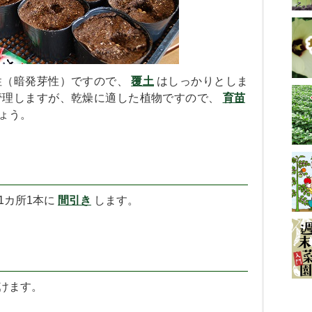
One point advice
X
【】
性（暗発芽性）ですので、
覆土
はしっかりとしま
管理しますが、乾燥に適した植物ですので、
育苗
ょう。
1カ所1本に
間引き
します。
けます。