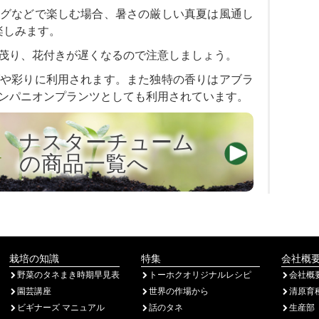
グなどで楽しむ場合、暑さの厳しい真夏は風通し
楽しみます。
茂り、花付きが遅くなるので注意しましょう。
や彩りに利用されます。また独特の香りはアブラ
ンパニオンプランツとしても利用されています。
ナスターチューム
の商品一覧へ
栽培の知識
特集
会社概
野菜のタネまき時期早見表
トーホクオリジナルレシピ
会社概
園芸講座
世界の作場から
清原育
ビギナーズ マニュアル
話のタネ
生産部