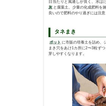
日当たりと風通しが良く、水は
灰
と腐葉土、少量の化成肥料を
良いので肥料のやり過ぎには注意
タネまき
ポット
に市販の培養土を詰め、ジ
まき穴をあけ1カ所に2〜3粒ず
芽しやすくなります。