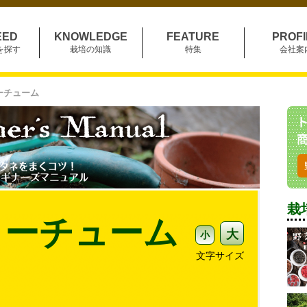
EED
KNOWLEDGE
FEATURE
PROFI
を探す
栽培の知識
特集
会社案
ーチューム
栽
ターチューム
大
小
文字サイズ