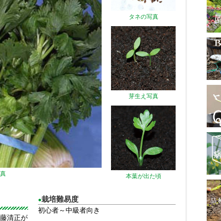
タネの写真
芽生え写真
真
本葉が出た頃
栽培難易度
●
初心者～中級者向き
藤清正が