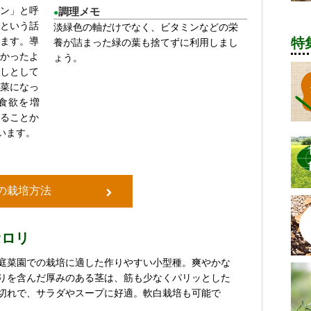
ン」と呼
調理メモ
●
という話
淡緑色の軸だけでなく、ビタミンなどの栄
ます。導
特
養が詰まった緑の葉も捨てずに利用しまし
かったよ
ょう。
しとして
菜になっ
食欲を増
ることか
います。
の栽培方法
セロリ
庭菜園での栽培に適した作りやすい小型種。爽やかな
りを含んだ厚みのある茎は、筋も少なくパリッとした
切れで、サラダやスープに好適。軟白栽培も可能で
。