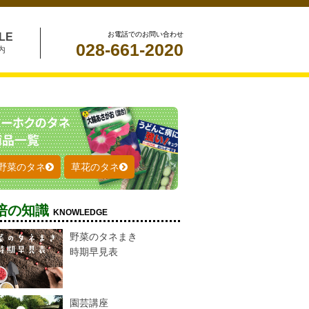
お電話でのお問い合わせ
LE
028-661-2020
内
野菜のタネ
草花のタネ
培の知識
KNOWLEDGE
野菜のタネまき
時期早見表
園芸講座