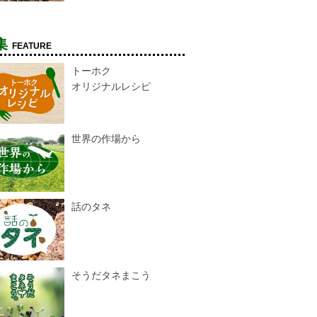
集
FEATURE
トーホク
オリジナルレシピ
世界の作場から
話のタネ
そうだタネまこう