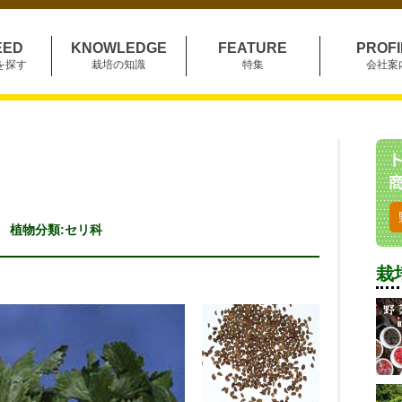
EED
KNOWLEDGE
FEATURE
PROFI
を探す
栽培の知識
特集
会社案
ry 植物分類:セリ科
栽