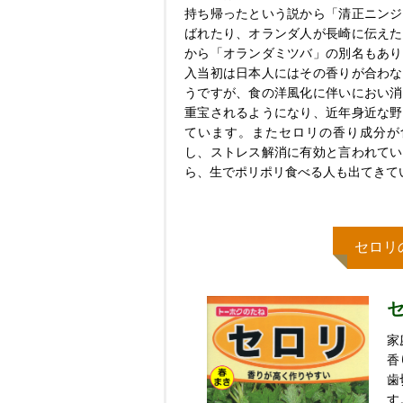
持ち帰ったという説から「清正ニンジ
ばれたり、オランダ人が長崎に伝えた
から「オランダミツバ」の別名もあり
入当初は日本人にはその香りが合わな
うですが、食の洋風化に伴いにおい消
重宝されるようになり、近年身近な野
ています。またセロリの香り成分が
し、ストレス解消に有効と言われてい
ら、生でポリポリ食べる人も出てきて
セロリ
家
香
歯
す