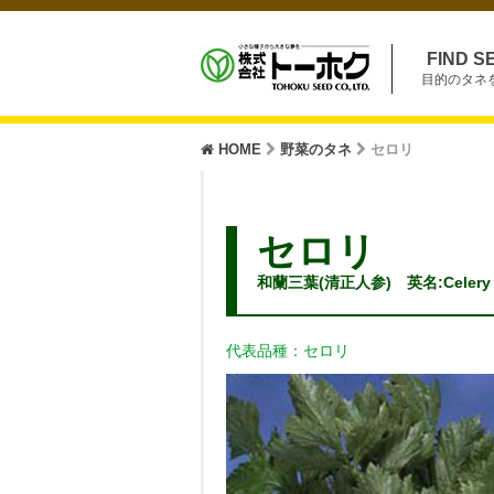
FIND S
目的のタネ
HOME
野菜のタネ
セロリ
セロリ
和蘭三葉(清正人参) 英名:Cele
代表品種：セロリ