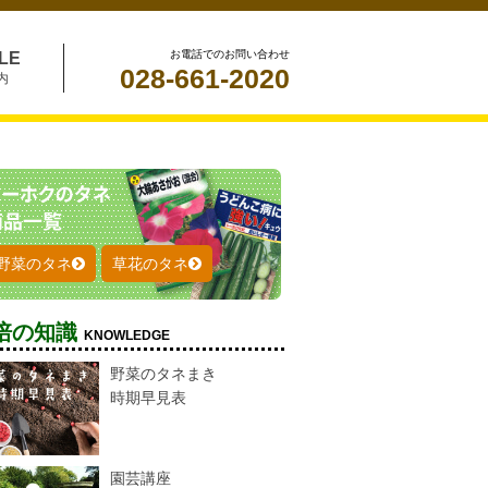
お電話でのお問い合わせ
LE
028-661-2020
内
野菜のタネ
草花のタネ
培の知識
KNOWLEDGE
野菜のタネまき
時期早見表
園芸講座