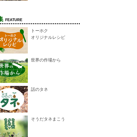
集
FEATURE
トーホク
オリジナルレシピ
世界の作場から
話のタネ
そうだタネまこう