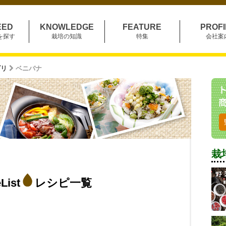
EED
KNOWLEDGE
FEATURE
PROFI
を探す
栽培の知識
特集
会社案
ゴリ
ベニバナ
栽
List
レシピ一覧